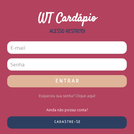
WT Cardápio
ACESSO RESTRITO!
E N T R A R
Esqueceu sua senha? Clique aqui!
Ainda não possui conta?
C A D A S T R E - S E